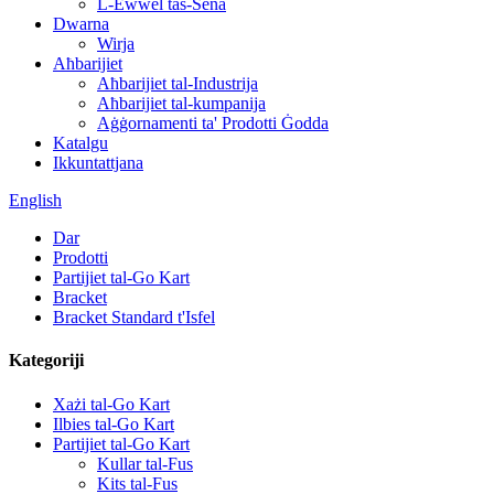
L-Ewwel tas-Sena
Dwarna
Wirja
Aħbarijiet
Aħbarijiet tal-Industrija
Aħbarijiet tal-kumpanija
Aġġornamenti ta' Prodotti Ġodda
Katalgu
Ikkuntattjana
English
Dar
Prodotti
Partijiet tal-Go Kart
Bracket
Bracket Standard t'Isfel
Kategoriji
Xażi tal-Go Kart
Ilbies tal-Go Kart
Partijiet tal-Go Kart
Kullar tal-Fus
Kits tal-Fus