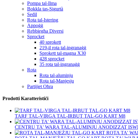
Pompa tal-Ilma
Bokkla tas-Sigurtà
Sedil
Rota tal-Istering
Appoġġ
Rebbiegħa Diversi
Sprocket
40 sprokett
219-il rota tal-ingranaġġ
Sprokett tal-magna X30
428 sprocket
35 rota tal-ingranaġġ
Rota
Rota tal-aluminju
Rota tal-Manjesju
Partijiet Oħra
Prodotti Karatteristiċi
TARF TAL-VIRGA TAL-IRBUT TAL-GO KART M8
ĊENTRU TA' WARA TAL-ALUMINJU ANODIZZAT ISWE