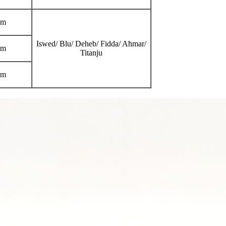
mm
Iswed/ Blu/ Deheb/ Fidda/ Aħmar/
mm
Titanju
mm