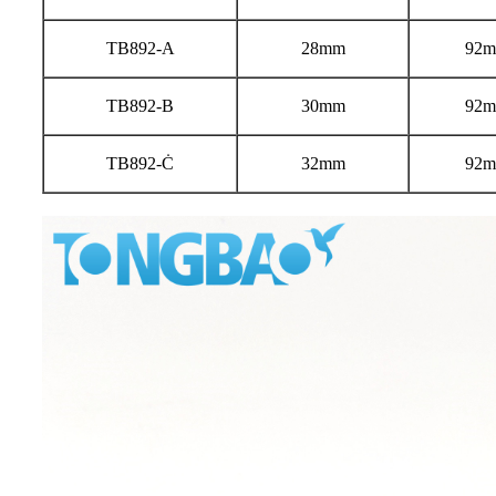
TB892-A
28mm
92
TB892-B
30mm
92
TB892-Ċ
32mm
92