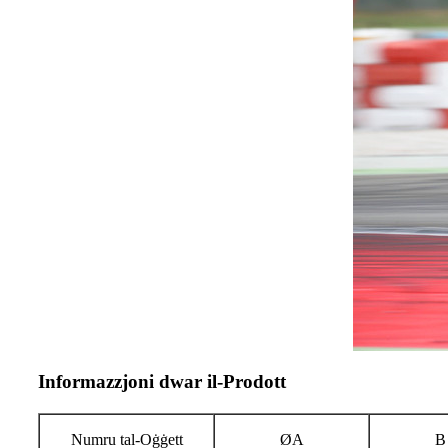
Informazzjoni dwar il-Prodott
Numru tal-Oġġett
ØA
B