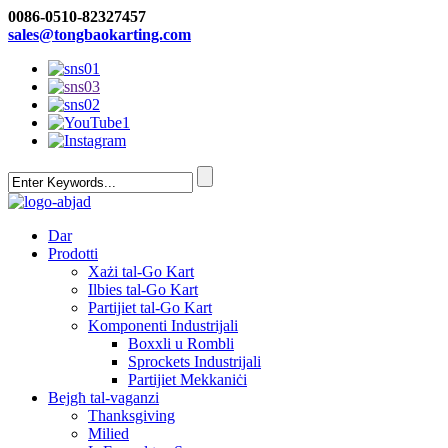
0086-0510-82327457
sales@tongbaokarting.com
Dar
Prodotti
Xażi tal-Go Kart
Ilbies tal-Go Kart
Partijiet tal-Go Kart
Komponenti Industrijali
Boxxli u Rombli
Sprockets Industrijali
Partijiet Mekkaniċi
Bejgħ tal-vaganzi
Thanksgiving
Milied