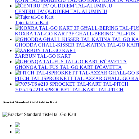
ROTA TAL-MANJEŻJU TAL-GO KART ROTA TA' WARA
ĊENTRU TA' QUDDIEM TAL-ALUMINJU
Tajer tal-Go Kart
KOXRA TAL-GO KART 3F GĦALL-BERING TAL-FUS
GĦODDA GĦALL-KISSER TAL-KATINA TAL-GO KAR
ŻARBUN TAL-GO KART
GĦONQA TAL-FUS TAL-GO KART B'ĊAVETTA
PITCH TAL-ISPROKKETT TAL-AZZAR GĦALL-GO KA
7075‐T6 #219 SPROCKET TAL-KART TAL-PITCH
Bracket Standard t'isfel tal-Go Kart