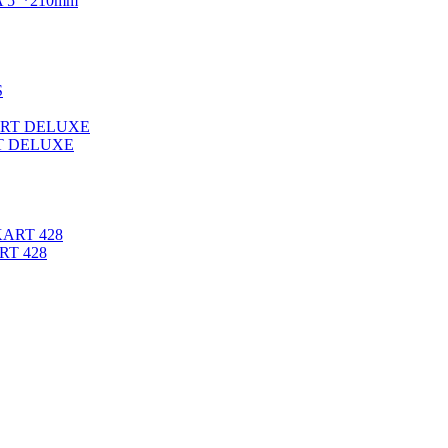
 5″*210mm
T DELUXE
RT 428