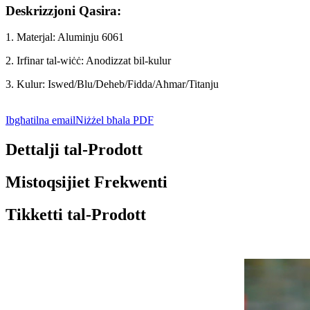
Deskrizzjoni Qasira:
1. Materjal: Aluminju 6061
2. Irfinar tal-wiċċ: Anodizzat bil-kulur
3. Kulur: Iswed/Blu/Deheb/Fidda/Aħmar/Titanju
Ibgħatilna email
Niżżel bħala PDF
Dettalji tal-Prodott
Mistoqsijiet Frekwenti
Tikketti tal-Prodott