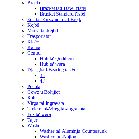
Bracket
Bracket tad-Dawl t'Isfel
Bracket Standard t'Isfel
Sett tal-Kuxxinetti tal-Brejk
Kejbil
Morsa tal-kejbil
Trasportatur
Klaċċ
Katina
Ċentru
Hub ta' Quddiem
Hub ta' wara
Djar għall-Bearing tal-Fus
3F
4F
Pedala
Ġewż u Boltijiet
Rabta
Virga tal-Ingravata
Tmiem tal-Vireg tal-Ingravata
Fus ta' wara
Tajer
Washer
Washer tal-Aluminju Countersunk
Washer tan-Najlon